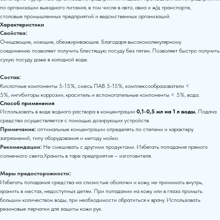
по организации выездного питания, в том числе в авто, авиа и ж/д транспорте,
столовые промышленных предприятий и ведомственных организаций.
Характеристики
Свойства:
Очищающие, моющие, обезжиривающие. Благодаря высокомолекулярному
соединению позволяет получить блестящую посуду без пятен. Позволяет быстро получить
сухую посуду даже в холодной воде.
Состав:
Кислотные компоненты 5-15%, смесь ПАВ 5-15%, комплексообразователи <
5%, ингибиторы коррозии, краситель и вспомогательные компоненты < 5%, вода.
Способ применения
Использовать в виде водного раствора в концентрации
0,1-0,5 мл на 1 л воды.
Подача
средства осуществляется с помощью дозирующих устройств.
Примечание:
оптимальные концентрации определять по степени и характеру
загрязнений, типу оборудования и методу мойки.
Рекомендации:
Не смешивать с другими продуктами. Избегать попадания прямого
солнечного света.Хранить в таре предприятия – изготовителя.
Меры предосторожности:
Избегать попадания средства на слизистые оболочки и кожу, не принимать внутрь,
хранить в местах, недоступных детям. При попадании на кожу или в глаза промыть
большим количеством воды, при необходимости обратиться к врачу. Использовать
резиновые перчатки для защиты кожи рук.