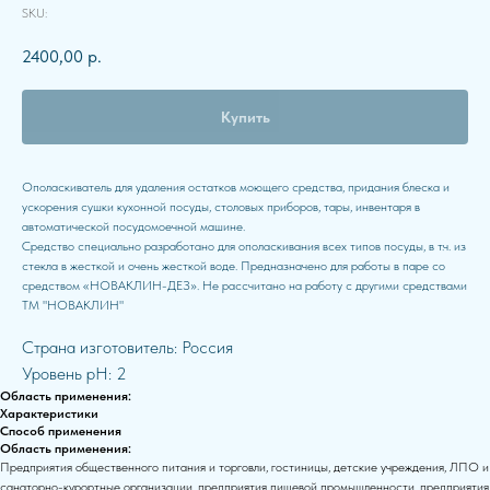
SKU:
2400,00
р.
Купить
Ополаскиватель для удаления остатков моющего средства, придания блеска и
ускорения сушки кухонной посуды, столовых приборов, тары, инвентаря в
автоматической посудомоечной машине.
Средство специально разработано для ополаскивания всех типов посуды, в т.ч. из
стекла в жесткой и очень жесткой воде. Предназначено для работы в паре со
средством «НОВАКЛИН-ДЕЗ». Не рассчитано на работу с другими средствами
ТМ "НОВАКЛИН"
Страна изготовитель: Россия
Уровень pH: 2
Область применения:
Характеристики
Способ применения
Область применения:
Предприятия общественного питания и торговли, гостиницы, детские учреждения, ЛПО и
санаторно-курортные организации, предприятия пищевой промышленности, предприятия