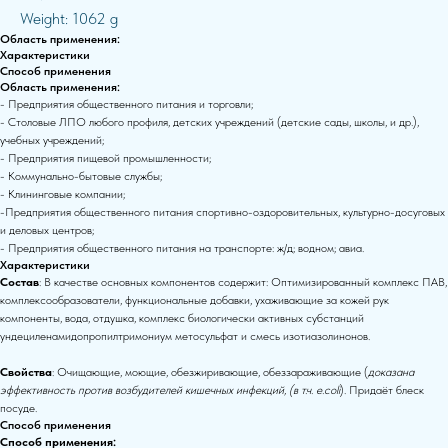
Weight: 1062 g
Область применения:
Характеристики
Способ применения
Область применения:
- Предприятия общественного питания и торговли;
- Столовые ЛПО любого профиля, детских учреждений (детские сады, школы, и др.),
учебных учреждений;
- Предприятия пищевой промышленности;
- Коммунально-бытовые службы;
- Клининговые компании;
-Предприятия общественного питания спортивно-оздоровительных, культурно-досуговых
и деловых центров;
- Предприятия общественного питания на транспорте: ж/д; водном; авиа.
Характеристики
Состав
: В качестве основных компонентов содержит: Оптимизированный комплекс ПАВ,
комплексообразователи, функциональные добавки, ухаживающие за кожей рук
компоненты, вода, отдушка, комплекс биологически активных субстанций
ундециленамидопропил­­тримониум метосульфат и смесь изотиазолинонов.
Свойства
: Очищающие, моющие, обезжиривающие, обеззараживающие (
доказана
эффективность против возбудителей кишечных инфекций, (в т.ч. e.coli
). Придаёт блеск
посуде.
Способ применения
Способ применения: