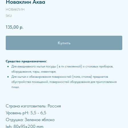
Новаклин Аква
НОВАКЛИН
SKU:
135,00
р.
Купить
Средство предназначено:
Для ежедневного мытья посуды ( в т.ч стеклянной) и столовых приборов,
оборудования, тары, инвентаря;
Для мытья и обезжиривания поверхностей (пола, столов) предметов
обустройства помещений, поверхностей оборудования для приготовления
пищи.
Страна изготовитель: Россия
Уровень pH: 5,5 - 6,5
Отдушка: Зеленое яблоко
lwh: 80x95x200 mm