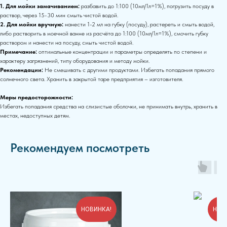
1. Для мойки замачиванием:
разбавить до 1:100 (10мл/1л=1%), погрузить посуду в
раствор, через 15-30 мин смыть чистой водой.
2. Для мойки вручную:
нанести 1-2 мл на губку (посуду), растереть и смыть водой,
либо растворить в моечной ванне из расчёта до 1:100 (10мл/1л=1%), смочить губку
раствором и нанести на посуду, смыть чистой водой.
Примечание:
оптимальные концентрации и параметры определять по степени и
характеру загрязнений, типу оборудования и методу мойки.
Рекомендации:
Не смешивать с другими продуктами. Избегать попадания прямого
солнечного cвета. Хранить в закрытой таре предприятия – изготовителя.
Меры предосторожности:
Избегать попадания средства на слизистые оболочки, не принимать внутрь, хранить в
местах, недоступных детям.
Рекомендуем посмотреть
НОВИНКА!
НОВ