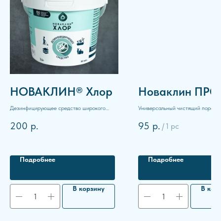
НОВАКЛИН® Хлор
Новаклин ПР
Дезинфицирующее средство широкого
Универсальный чистящий порошо
спектра действия.
усиленной формулой.
200
р.
95
р.
/
1 pc
Подробнее
Подробнее
В корзину
В кор